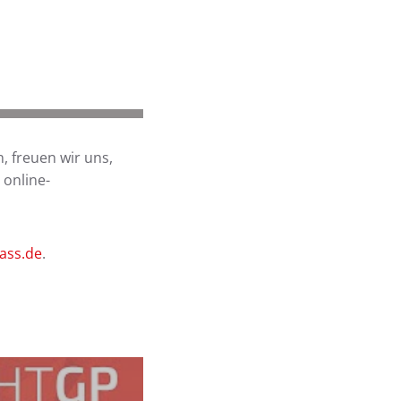
, freuen wir uns,
 online-
pass.de
.