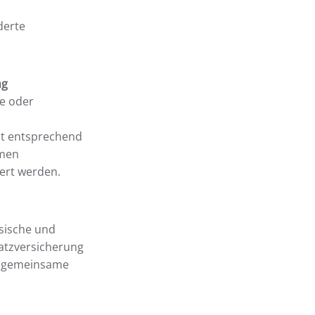
derte
ng
ie oder
it entsprechend
rmen
ert werden.
ysische und
atzversicherung
e gemeinsame