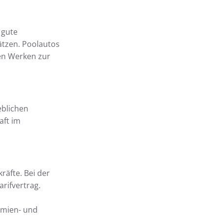
 gute
ätzen. Poolautos
en Werken zur
eblichen
aft im
äfte. Bei der
rifvertrag.
ämien- und