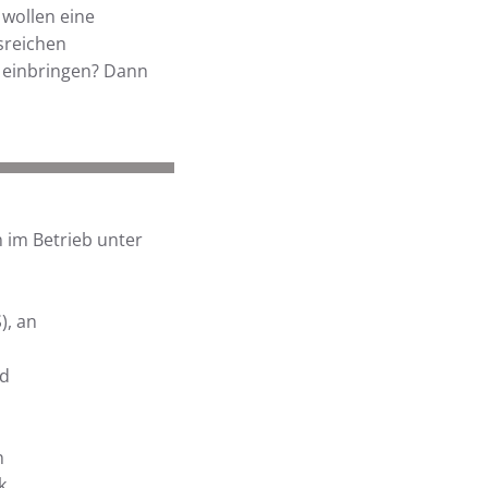
 wollen eine
sreichen
m einbringen? Dann
 im Betrieb unter
), an
nd
n
k