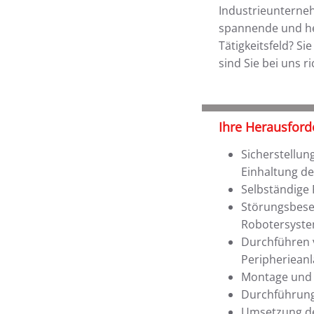
Industrieunterneh
spannende und he
Tätigkeitsfeld? S
sind Sie bei uns ri
Ihre Herausford
Sicherstellun
Einhaltung d
Selbständige
Störungsbese
Robotersyste
Durchführen 
Peripheriean
Montage und 
Durchführung
Umsetzung de