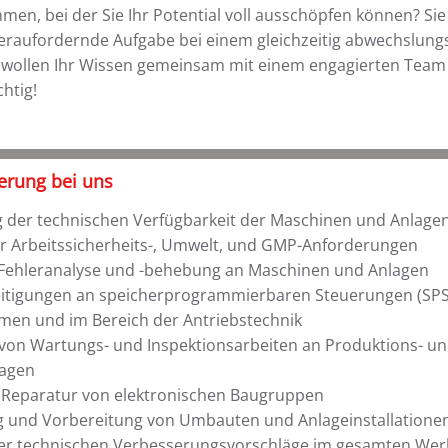
men, bei der Sie Ihr Potential voll ausschöpfen können? Sie
raufordernde Aufgabe bei einem gleichzeitig abwechslung
ie wollen Ihr Wissen gemeinsam mit einem engagierten Tea
chtig!
erung bei uns
g der technischen Verfügbarkeit der Maschinen und Anlagen
er Arbeitssicherheits-, Umwelt, und GMP-Anforderungen
 Fehleranalyse und -behebung an Maschinen und Anlagen
itigungen an speicherprogrammierbaren Steuerungen (SPS
men und im Bereich der Antriebstechnik
von Wartungs- und Inspektionsarbeiten an Produktions- u
lagen
Reparatur von elektronischen Baugruppen
 und Vorbereitung von Umbauten und Anlageinstallatione
r technischen Verbesserungsvorschläge im gesamten Wer