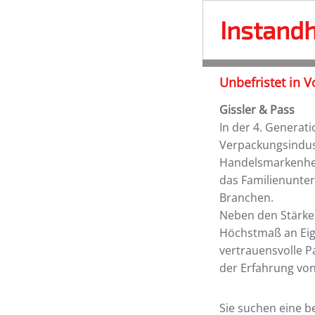
Instandh
Unbefristet in V
Gissler & Pass
In der 4. Generati
Verpackungsindust
Handelsmarkenhers
das Familienunte
Branchen.
Neben den Stärke
Höchstmaß an Eige
vertrauensvolle P
der Erfahrung von
Sie suchen eine b