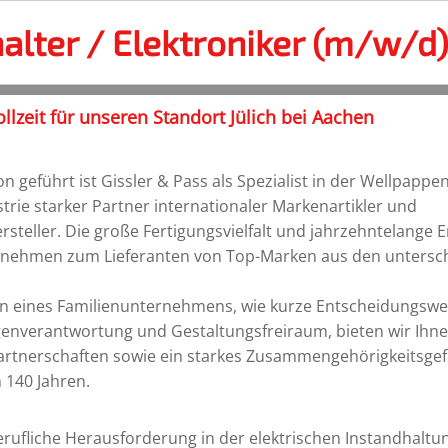
alter / Elektroniker (m/w/d
ollzeit für unseren Standort Jülich bei Aachen
on geführt ist Gissler & Pass als Spezialist in der Wellpappe
rie starker Partner internationaler Markenartikler und
teller. Die große Fertigungsvielfalt und jahrzehntelange
rnehmen zum Lieferanten von Top-Marken aus den untersch
n eines Familienunternehmens, wie kurze Entscheidungsw
nverantwortung und Gestaltungsfreiraum, bieten wir Ihnen 
artnerschaften sowie ein starkes Zusammengehörigkeitsgef
 140 Jahren.
erufliche Herausforderung in der elektrischen Instandhaltu