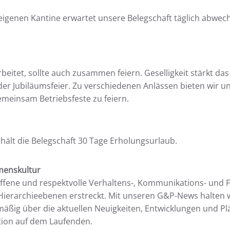
eigenen Kantine erwartet unsere Belegschaft täglich abwec
itet, sollte auch zusammen feiern. Geselligkeit stärkt das 
r Jubiläumsfeier. Zu verschiedenen Anlässen bieten wir un
gemeinsam Betriebsfeste zu feiern.
ält die Belegschaft 30 Tage Erholungsurlaub.
menskultur
offene und respektvolle Verhaltens-, Kommunikations- und 
e Hierarchieebenen erstreckt. Mit unseren G&P-News halten 
mäßig über die aktuellen Neuigkeiten, Entwicklungen und Pl
tion auf dem Laufenden.