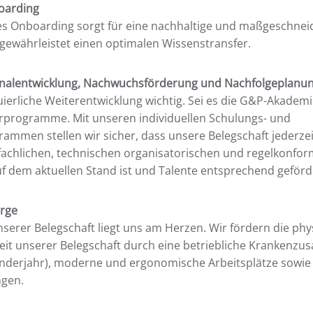
oarding
es Onboarding sorgt für eine nachhaltige und maßgeschnei
gewährleistet einen optimalen Wissenstransfer.
sonalentwicklung, Nachwuchsförderung und Nachfolgeplanu
nuierliche Weiterentwicklung wichtig. Sei es die G&P-Akadem
erprogramme. Mit unseren individuellen Schulungs- und
ammen stellen wir sicher, dass unsere Belegschaft jederze
 fachlichen, technischen organisatorischen und regelkonfo
 dem aktuellen Stand ist und Talente entsprechend geförd
rge
serer Belegschaft liegt uns am Herzen. Wir fördern die ph
t unserer Belegschaft durch eine betriebliche Krankenzus
enderjahr), moderne und ergonomische Arbeitsplätze sowi
ngen.