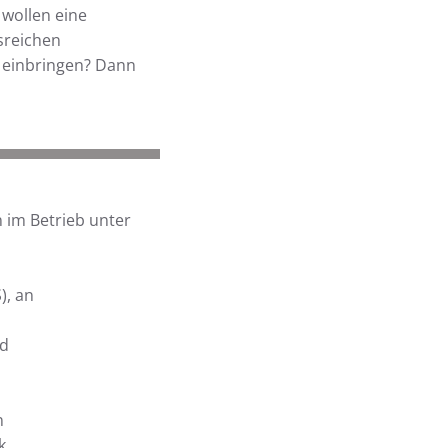
 wollen eine
sreichen
m einbringen? Dann
 im Betrieb unter
), an
nd
n
k