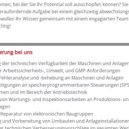
men, bei der Sie Ihr Potential voll ausschöpfen können? Sie
raufordernde Aufgabe bei einem gleichzeitig abwechslung
ie wollen Ihr Wissen gemeinsam mit einem engagierten Tea
chtig!
erung bei uns
g der technischen Verfügbarkeit der Maschinen und Anlagen
er Arbeitssicherheits-, Umwelt, und GMP-Anforderungen
 Fehleranalyse und -behebung an Maschinen und Anlagen
itigungen an speicherprogrammierbaren Steuerungen (SPS
men und im Bereich der Antriebstechnik
von Wartungs- und Inspektionsarbeiten an Produktions- u
lagen
Reparatur von elektronischen Baugruppen
 und Vorbereitung von Umbauten und Anlageinstallatione
r technischen Verbesserungsvorschläge im gesamten Wer