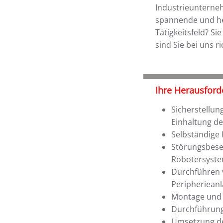
Industrieunterneh
spannende und he
Tätigkeitsfeld? S
sind Sie bei uns ri
Ihre Herausford
Sicherstellun
Einhaltung d
Selbständige
Störungsbese
Robotersyste
Durchführen 
Peripheriean
Montage und 
Durchführung
Umsetzung de