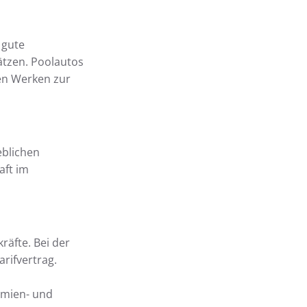
 gute
ätzen. Poolautos
en Werken zur
eblichen
aft im
äfte. Bei der
rifvertrag.
ämien- und