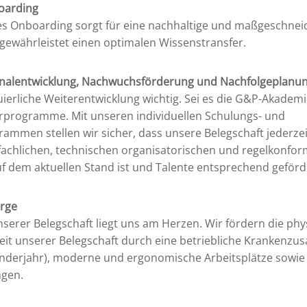
oarding
es Onboarding sorgt für eine nachhaltige und maßgeschnei
gewährleistet einen optimalen Wissenstransfer.
sonalentwicklung, Nachwuchsförderung und Nachfolgeplanu
nuierliche Weiterentwicklung wichtig. Sei es die G&P-Akadem
erprogramme. Mit unseren individuellen Schulungs- und
ammen stellen wir sicher, dass unsere Belegschaft jederze
 fachlichen, technischen organisatorischen und regelkonfo
 dem aktuellen Stand ist und Talente entsprechend geförd
rge
serer Belegschaft liegt uns am Herzen. Wir fördern die ph
t unserer Belegschaft durch eine betriebliche Krankenzus
enderjahr), moderne und ergonomische Arbeitsplätze sowi
ngen.