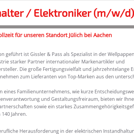
alter / Elektroniker (m/w/d
ollzeit für unseren Standort Jülich bei Aachen
on geführt ist Gissler & Pass als Spezialist in der Wellpappe
rie starker Partner internationaler Markenartikler und
teller. Die große Fertigungsvielfalt und jahrzehntelange
rnehmen zum Lieferanten von Top-Marken aus den untersch
n eines Familienunternehmens, wie kurze Entscheidungsw
nverantwortung und Gestaltungsfreiraum, bieten wir Ihnen 
artnerschaften sowie ein starkes Zusammengehörigkeitsgef
 140 Jahren.
erufliche Herausforderung in der elektrischen Instandhaltu