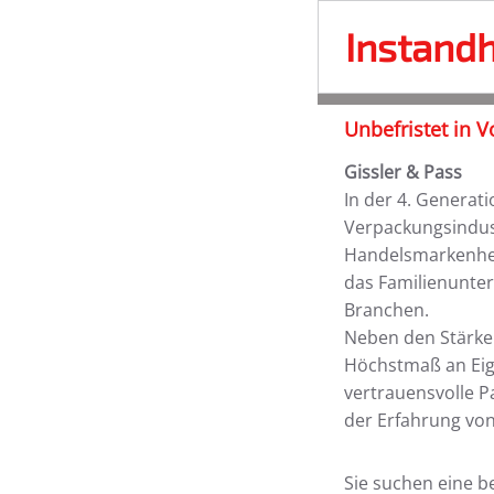
Instandh
Unbefristet in V
Gissler & Pass
In der 4. Generati
Verpackungsindust
Handelsmarkenhers
das Familienunte
Branchen.
Neben den Stärke
Höchstmaß an Eige
vertrauensvolle P
der Erfahrung von
Sie suchen eine b