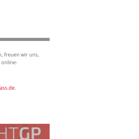
, freuen wir uns,
 online-
pass.de
.