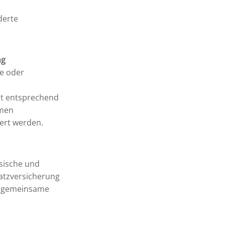
derte
ng
ie oder
it entsprechend
rmen
ert werden.
ysische und
atzversicherung
e gemeinsame