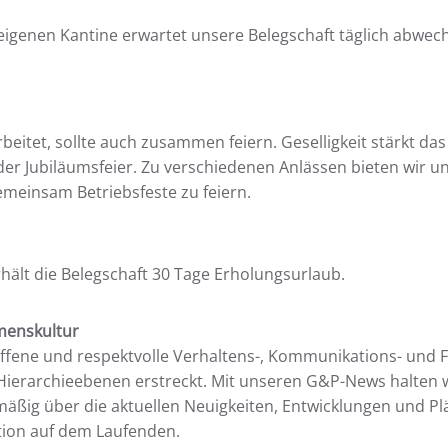
eigenen Kantine erwartet unsere Belegschaft täglich abwec
itet, sollte auch zusammen feiern. Geselligkeit stärkt das 
r Jubiläumsfeier. Zu verschiedenen Anlässen bieten wir un
gemeinsam Betriebsfeste zu feiern.
ält die Belegschaft 30 Tage Erholungsurlaub.
menskultur
offene und respektvolle Verhaltens-, Kommunikations- und 
e Hierarchieebenen erstreckt. Mit unseren G&P-News halten 
mäßig über die aktuellen Neuigkeiten, Entwicklungen und Pl
tion auf dem Laufenden.