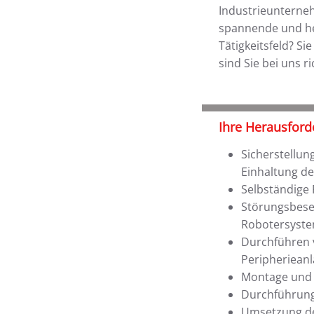
Industrieunterneh
spannende und he
Tätigkeitsfeld? S
sind Sie bei uns ri
Ihre Herausford
Sicherstellun
Einhaltung d
Selbständige
Störungsbese
Robotersyste
Durchführen 
Peripheriean
Montage und 
Durchführung
Umsetzung de