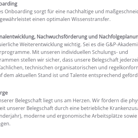
oarding
es Onboarding sorgt für eine nachhaltige und maßgeschnei
gewährleistet einen optimalen Wissenstransfer.
sonalentwicklung, Nachwuchsförderung und Nachfolgeplanu
nuierliche Weiterentwicklung wichtig. Sei es die G&P-Akadem
erprogramme. Mit unseren individuellen Schulungs- und
ammen stellen wir sicher, dass unsere Belegschaft jederze
 fachlichen, technischen organisatorischen und regelkonfo
 dem aktuellen Stand ist und Talente entsprechend geförd
rge
serer Belegschaft liegt uns am Herzen. Wir fördern die ph
t unserer Belegschaft durch eine betriebliche Krankenzus
enderjahr), moderne und ergonomische Arbeitsplätze sowi
ngen.