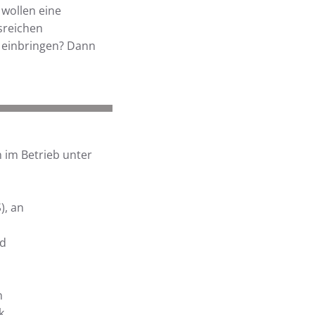
 wollen eine
sreichen
m einbringen? Dann
 im Betrieb unter
), an
nd
n
k