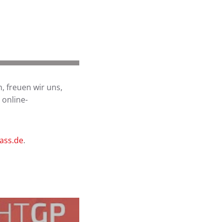
, freuen wir uns,
 online-
pass.de
.