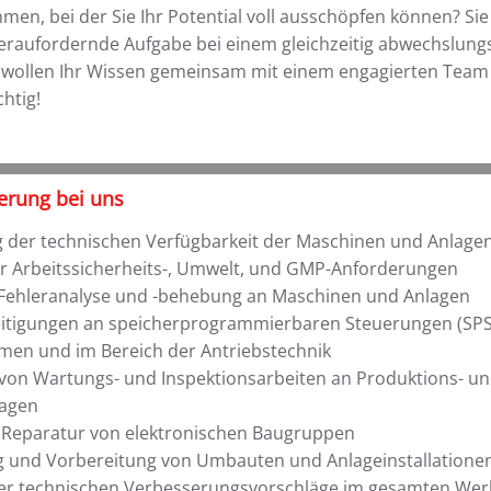
men, bei der Sie Ihr Potential voll ausschöpfen können? Sie
raufordernde Aufgabe bei einem gleichzeitig abwechslung
ie wollen Ihr Wissen gemeinsam mit einem engagierten Tea
chtig!
erung bei uns
g der technischen Verfügbarkeit der Maschinen und Anlagen
er Arbeitssicherheits-, Umwelt, und GMP-Anforderungen
 Fehleranalyse und -behebung an Maschinen und Anlagen
itigungen an speicherprogrammierbaren Steuerungen (SPS
men und im Bereich der Antriebstechnik
von Wartungs- und Inspektionsarbeiten an Produktions- u
lagen
Reparatur von elektronischen Baugruppen
 und Vorbereitung von Umbauten und Anlageinstallatione
r technischen Verbesserungsvorschläge im gesamten Wer