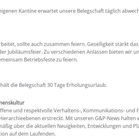
eigenen Kantine erwartet unsere Belegschaft täglich abwec
itet, sollte auch zusammen feiern. Geselligkeit stärkt das 
r Jubiläumsfeier. Zu verschiedenen Anlässen bieten wir un
gemeinsam Betriebsfeste zu feiern.
ält die Belegschaft 30 Tage Erholungsurlaub.
menskultur
offene und respektvolle Verhaltens-, Kommunikations- und 
e Hierarchieebenen erstreckt. Mit unseren G&P-News halten 
mäßig über die aktuellen Neuigkeiten, Entwicklungen und Pl
tion auf dem Laufenden.