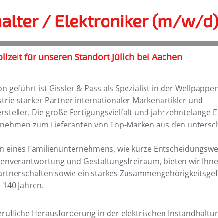
alter / Elektroniker (m/w/d
ollzeit für unseren Standort Jülich bei Aachen
on geführt ist Gissler & Pass als Spezialist in der Wellpappe
rie starker Partner internationaler Markenartikler und
teller. Die große Fertigungsvielfalt und jahrzehntelange
rnehmen zum Lieferanten von Top-Marken aus den untersch
n eines Familienunternehmens, wie kurze Entscheidungsw
nverantwortung und Gestaltungsfreiraum, bieten wir Ihnen 
artnerschaften sowie ein starkes Zusammengehörigkeitsgef
 140 Jahren.
erufliche Herausforderung in der elektrischen Instandhaltu