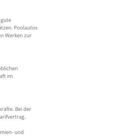
 gute
ätzen. Poolautos
en Werken zur
eblichen
aft im
äfte. Bei der
rifvertrag.
ämien- und