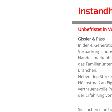
Instandh
Unbefristet in V
Gissler & Pass
In der 4. Generati
Verpackungsindust
Handelsmarkenhers
das Familienunte
Branchen.
Neben den Stärke
Höchstmaß an Eige
vertrauensvolle P
der Erfahrung von
Sie suchen eine b