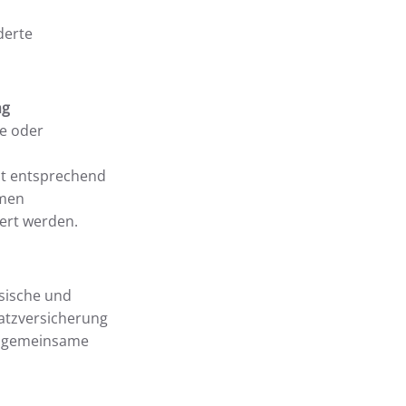
derte
ng
ie oder
it entsprechend
rmen
ert werden.
ysische und
atzversicherung
e gemeinsame