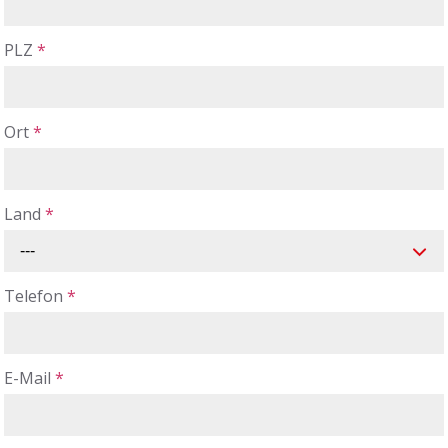
PLZ
*
Ort
*
Land
*
---
Telefon
*
E-Mail
*