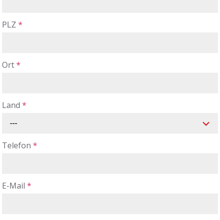
PLZ
*
Ort
*
Land
*
---
Telefon
*
E-Mail
*